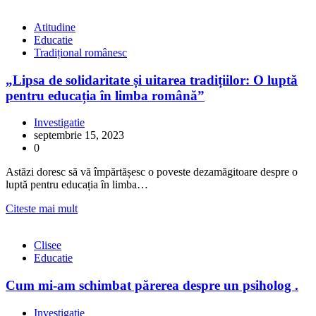
Atitudine
Educatie
Tradițional românesc
„Lipsa de solidaritate și uitarea tradițiilor: O luptă
pentru educația în limba română”
Investigatie
septembrie 15, 2023
0
Astăzi doresc să vă împărtășesc o poveste dezamăgitoare despre o
luptă pentru educația în limba…
Citeste mai mult
Clisee
Educatie
Cum mi-am schimbat părerea despre un psiholog .
Investigatie