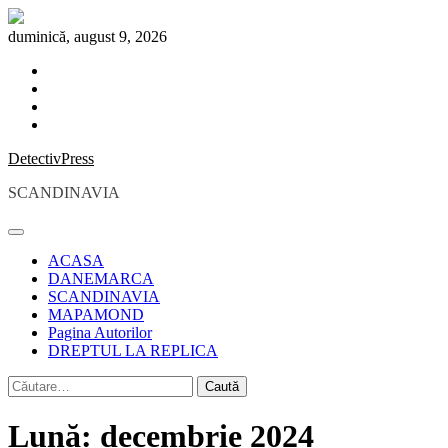
Skip
to
duminică, august 9, 2026
content
facebook
instagram
twitter
youtube
DetectivPress
SCANDINAVIA
ACASA
DANEMARCA
SCANDINAVIA
MAPAMOND
Pagina Autorilor
DREPTUL LA REPLICA
Caută
după:
Lună:
decembrie 2024