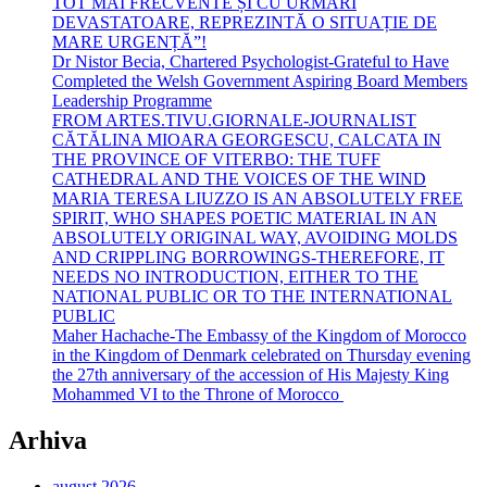
TOT MAI FRECVENTE ȘI CU URMĂRI
DEVASTATOARE, REPREZINTĂ O SITUAȚIE DE
MARE URGENȚĂ”!
Dr Nistor Becia, Chartered Psychologist-Grateful to Have
Completed the Welsh Government Aspiring Board Members
Leadership Programme
FROM ARTES.TIVU.GIORNALE-JOURNALIST
CĂTĂLINA MIOARA GEORGESCU, CALCATA IN
THE PROVINCE OF VITERBO: THE TUFF
CATHEDRAL AND THE VOICES OF THE WIND
MARIA TERESA LIUZZO IS AN ABSOLUTELY FREE
SPIRIT, WHO SHAPES POETIC MATERIAL IN AN
ABSOLUTELY ORIGINAL WAY, AVOIDING MOLDS
AND CRIPPLING BORROWINGS-THEREFORE, IT
NEEDS NO INTRODUCTION, EITHER TO THE
NATIONAL PUBLIC OR TO THE INTERNATIONAL
PUBLIC
Maher Hachache-The Embassy of the Kingdom of Morocco
in the Kingdom of Denmark celebrated on Thursday evening
the 27th anniversary of the accession of His Majesty King
Mohammed VI to the Throne of Morocco
Arhiva
august 2026