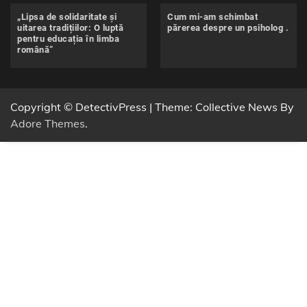
„Lipsa de solidaritate și
Cum mi-am schimbat
uitarea tradițiilor: O luptă
părerea despre un psiholog .
pentru educația în limba
română”
Copyright © DetectivPress | Theme: Collective News By
Adore Themes
.