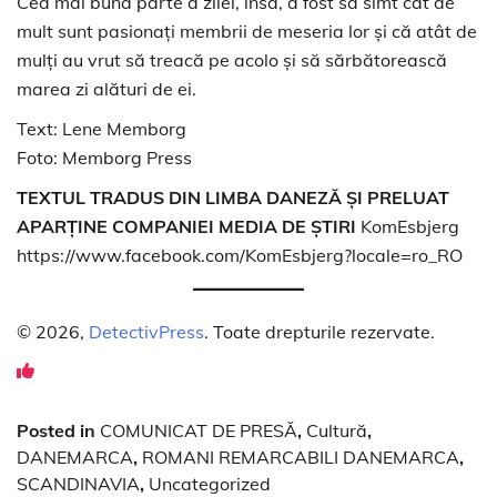
Cea mai bună parte a zilei, însă, a fost să simt cât de
mult sunt pasionați membrii de meseria lor și că atât de
mulți au vrut să treacă pe acolo și să sărbătorească
marea zi alături de ei.
Text: Lene Memborg
Foto: Memborg Press
TEXTUL TRADUS DIN LIMBA DANEZĂ ȘI PRELUAT
APARȚINE COMPANIEI MEDIA DE ȘTIRI
KomEsbjerg
https://www.facebook.com/KomEsbjerg?locale=ro_RO
© 2026,
DetectivPress
. Toate drepturile rezervate.
Posted in
COMUNICAT DE PRESĂ
,
Cultură
,
DANEMARCA
,
ROMANI REMARCABILI DANEMARCA
,
SCANDINAVIA
,
Uncategorized