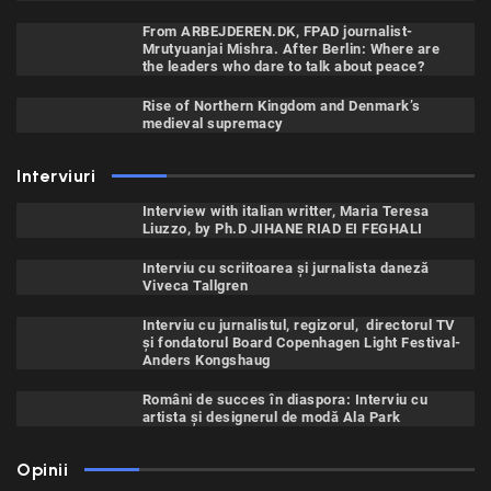
From ARBEJDEREN.DK, FPAD journalist-
Mrutyuanjai Mishra. After Berlin: Where are
the leaders who dare to talk about peace?
Rise of Northern Kingdom and Denmark’s
medieval supremacy
Interviuri
Interview with italian writter, Maria Teresa
Liuzzo, by Ph.D JIHANE RIAD EI FEGHALI
Interviu cu scriitoarea şi jurnalista daneză
Viveca Tallgren
Interviu cu jurnalistul, regizorul, directorul TV
și fondatorul Board Copenhagen Light Festival-
Anders Kongshaug
Români de succes în diaspora: Interviu cu
artista și designerul de modă Ala Park
Opinii