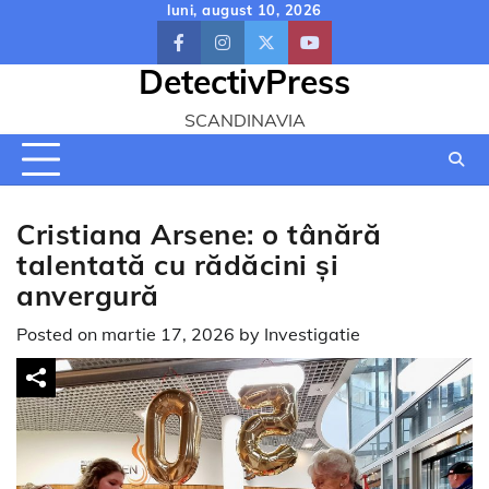
Skip
luni, august 10, 2026
to
facebook
instagram
twitter
youtube
content
DetectivPress
SCANDINAVIA
Cristiana Arsene: o tânără
talentată cu rădăcini și
anvergură
Posted on
martie 17, 2026
by
Investigatie