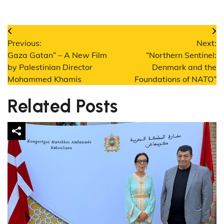
Navigare
Previous:
Next:
în
Gaza Gatan” – A New Film
“Northern Sentinel:
by Palestinian Director
Denmark and the
articole
Mohammed Khamis
Foundations of NATO”
Related Posts