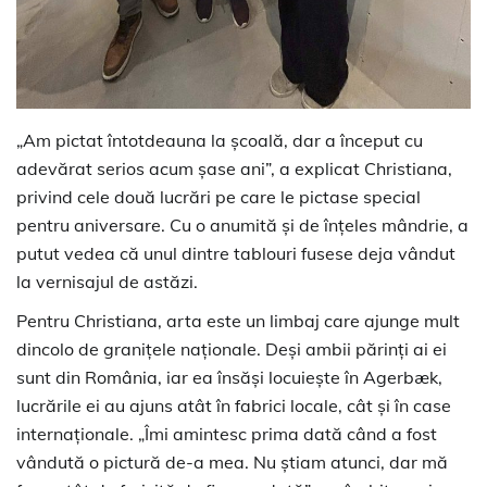
„Am pictat întotdeauna la școală, dar a început cu
adevărat serios acum șase ani”, a explicat Christiana,
privind cele două lucrări pe care le pictase special
pentru aniversare. Cu o anumită și de înțeles mândrie, a
putut vedea că unul dintre tablouri fusese deja vândut
la vernisajul de astăzi.
Pentru Christiana, arta este un limbaj care ajunge mult
dincolo de granițele naționale. Deși ambii părinți ai ei
sunt din România, iar ea însăși locuiește în Agerbæk,
lucrările ei au ajuns atât în ​​fabrici locale, cât și în case
internaționale. „Îmi amintesc prima dată când a fost
vândută o pictură de-a mea. Nu știam atunci, dar mă