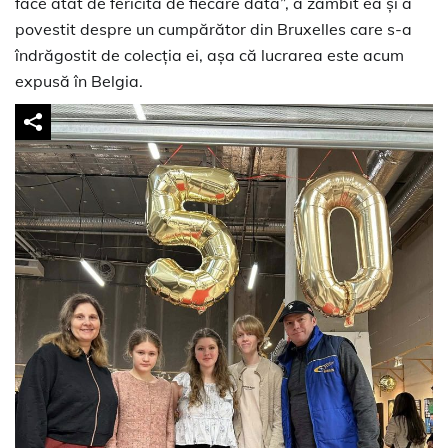
face atât de fericită de fiecare dată”, a zâmbit ea și a
povestit despre un cumpărător din Bruxelles care s-a
îndrăgostit de colecția ei, așa că lucrarea este acum
expusă în Belgia.